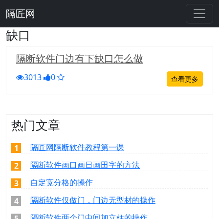
隔匠网
缺口
隔断软件门边有下缺口怎么做
3013
0
查看更多
热门文章
隔匠网隔断软件教程第一课
1
隔断软件画口画日画田字的方法
2
自定宽分格的操作
3
隔断软件仅做门，门边无型材的操作
4
隔断软件两个门中间加立柱的操作
5